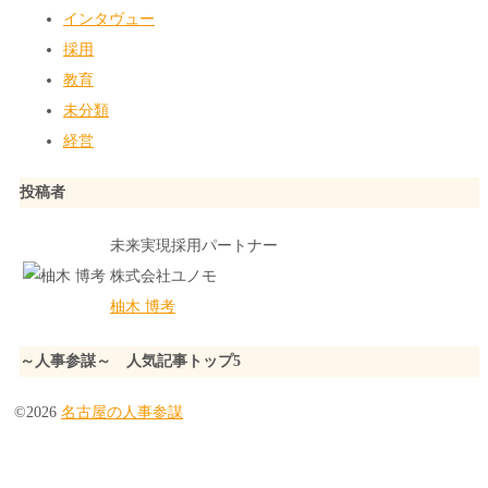
インタヴュー
採用
教育
未分類
経営
投稿者
未来実現採用パートナー
株式会社ユノモ
柚木 博考
～人事参謀～ 人気記事トップ5
©2026
名古屋の人事参謀