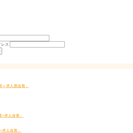
ドレス
採用＋求人票改善」
業×求人改善」
業×求人改善」