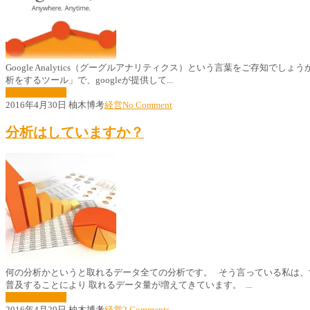
Google Analytics（グーグルアナリティクス）という言葉をご存知でし
析をするツール」で、googleが提供して...
続きはこちら »
2016年4月30日
柚木博考
経営
No Comment
分析はしていますか？
何の分析かというと取れるデータ全ての分析です。 そう言っている私は、
普及することにより 取れるデータ量が増えてきています。 ...
続きはこちら »
2016年4月29日
柚木博考
経営
2 Comments