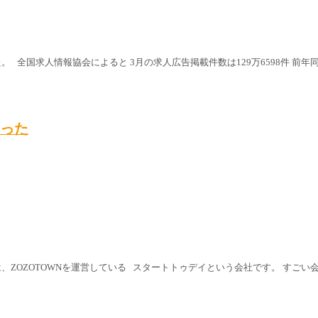
全国求人情報協会によると 3月の求人広告掲載件数は129万6598件 前年同
あった
社は、ZOZOTOWNを運営している スタートトゥデイという会社です。 すご