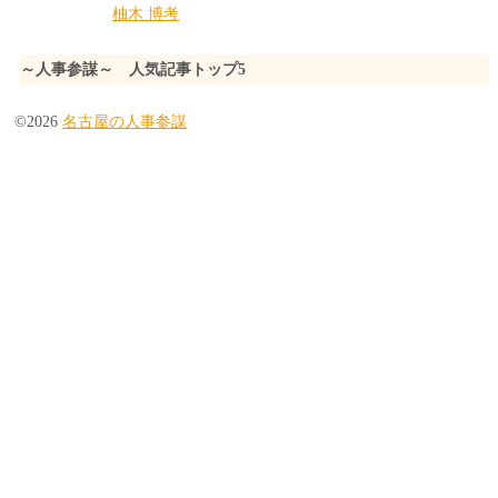
柚木 博考
～人事参謀～ 人気記事トップ5
©2026
名古屋の人事参謀