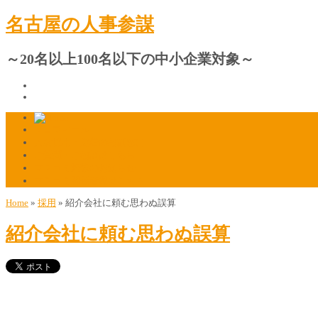
名古屋の人事参謀
～20名以上100名以下の中小企業対象～
プロフィール
人材採用・定着の相談窓口
ご質問・ご相談はこちら
マスコミ掲載のお知らせ
マスコミ関係者様はこちら
Home
»
採用
»
紹介会社に頼む思わぬ誤算
紹介会社に頼む思わぬ誤算