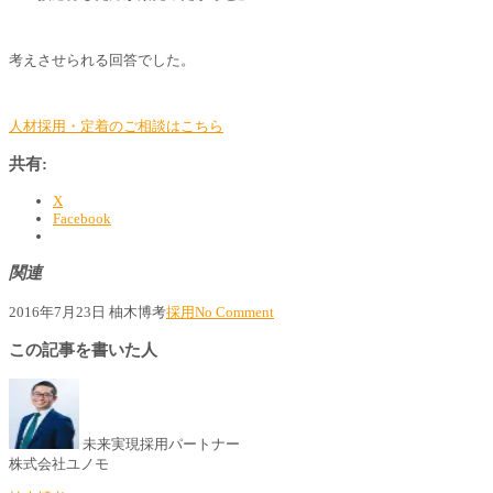
考えさせられる回答でした。
人材採用・定着のご相談はこちら
共有:
X
Facebook
関連
2016年7月23日
柚木博考
採用
No Comment
この記事を書いた人
未来実現採用パートナー
株式会社ユノモ