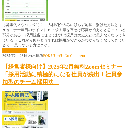
応募事例ノウハウ公開！ ～人材紹介のみに頼らず応募に繋げた方法とは～
▼セミナー当日のポイント▼ ・求人票を直せば応募が増えると思っている
部分がある ・採用担当に任せておけば採用は大丈夫とは思えなくなってき
ている ・これから何をどうすれば採用ができるかわからなくなってきてい
る そう思っている方にこそ...
続きはこちら »
2025年2月28日
柚木博考
FOR UP
,
採用
No Comment
【経営者様向け】2025年2月無料Zoomセミナー
「採用活動に積極的になる社員が続出！社員参
加型のチーム採用法」