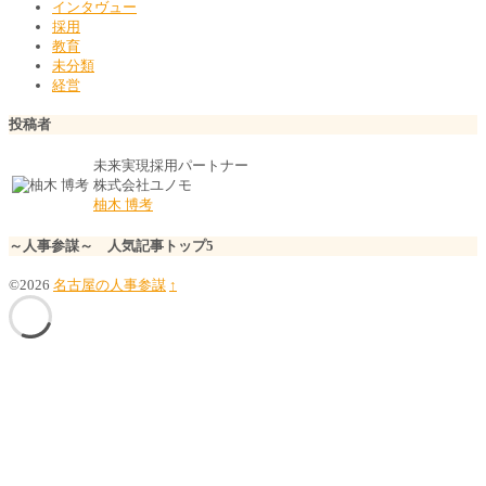
インタヴュー
採用
教育
未分類
経営
投稿者
未来実現採用パートナー
株式会社ユノモ
柚木 博考
～人事参謀～ 人気記事トップ5
©2026
名古屋の人事参謀
↑