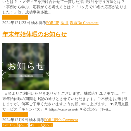
いとは？ ・メディアを掛け合わせて一貫した採用設計を行う方法とは？
・事例から学ぶ、応募がくる考え方とは？ 「1ヶ月で13名の応募がありま
した！」他、成功事例多数...
続きはこちら »
2024年12月23日
柚木博考
FOR UP
,
採用
,
教育
No Comment
年末年始休暇のお知らせ
日頃よりご利用いただきありがとございます。株式会社ユノモでは、年
末年始休暇の期間を上記の通りとさせていただきます。ご不便をお掛け致
しますが、何卒ご了承くださいますようお願い申し上げます。 ▼採用支援
サービス「キャンバス」▼ https://canvus.net/ ▼公式SNS（Twit...
続きはこちら »
2024年12月9日
柚木博考
FOR UP
No Comment
3 of 13
« 前へ
1
2
3
4
5
…
13
次へ »