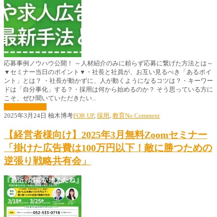
応募事例ノウハウ公開！ ～人材紹介のみに頼らず応募に繋げた方法とは～
▼セミナー当日のポイント▼・社長と社員が、お互い見るべき「あるポイ
ント」とは？ ・社長が動かずに、人が動くようになるコツは？・キーワー
ドは「自分事化」する？・採用は何から始めるのか？ そう思っている方に
こそ、ぜひ聞いていただきたい...
続きはこちら »
2025年3月24日
柚木博考
FOR UP
,
採用
,
教育
No Comment
【経営者様向け】2025年3月無料Zoomセミナー
「掛けた広告費は100万円以下！敵に勝つための
逆張り戦略共有会」