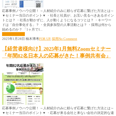
応募事例ノウハウ公開！ ～人材紹介のみに頼らず応募に繋げた方法とは～
▼セミナー当日のポイント▼ ・社長と社員が、お互い見るべきあるポイン
トとは？ ・社長が動かずに、人が動くようになるコツとは？ ・キーワー
ドは「自分事化する」？ ・全員参加型の人事活動とは？ ・採用は何から
始めるのか？ 「1ヶ月で1...
続きはこちら »
2025年1月28日
柚木博考
FOR UP
,
採用
No Comment
【経営者様向け】2025年1月無料Zoomセミナー
「年間82名日本人の応募がきた！事例共有会」
応募事例ノウハウ公開！ ～人材紹介のみに頼らず応募に繋げた方法とは～
▼セミナー当日のポイント▼ ・応募が来る会社と来ない会社の決定的な違