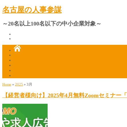
名古屋の人事参謀
～20名以上100名以下の中小企業対象～
プロフィール
人材採用・定着の相談窓口
ご質問・ご相談はこちら
マスコミ掲載のお知らせ
マスコミ関係者様はこちら
Home
»
2025
»
3月
【経営者様向け】2025年4月無料Zoomセミナ