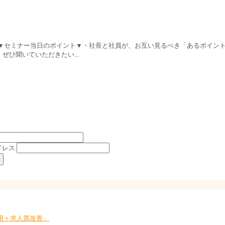
 ▼セミナー当日のポイント▼・社長と社員が、お互い見るべき「あるポイン
ひ聞いていただきたい...
ドレス
採用＋求人票改善」