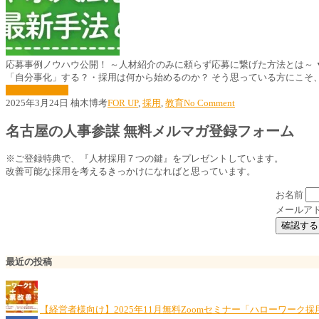
応募事例ノウハウ公開！ ～人材紹介のみに頼らず応募に繋げた方法とは～
「自分事化」する？・採用は何から始めるのか？ そう思っている方にこそ、ぜ
続きはこちら »
2025年3月24日
柚木博考
FOR UP
,
採用
,
教育
No Comment
名古屋の人事参謀 無料メルマガ登録フォーム
※ご登録特典で、『人材採用７つの鍵』をプレゼントしています。
改善可能な採用を考えるきっかけになればと思っています。
お名前
メールア
最近の投稿
【経営者様向け】2025年11月無料Zoomセミナー「ハローワーク