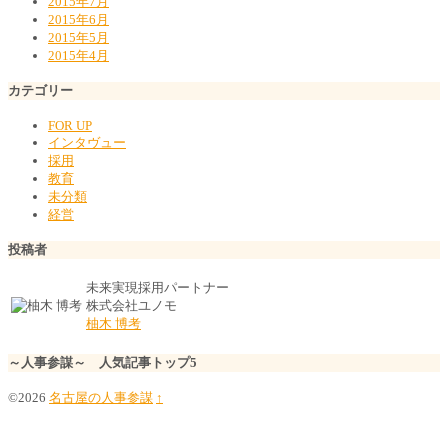
2015年7月
2015年6月
2015年5月
2015年4月
カテゴリー
FOR UP
インタヴュー
採用
教育
未分類
経営
投稿者
未来実現採用パートナー
株式会社ユノモ
柚木 博考
～人事参謀～ 人気記事トップ5
©2026
名古屋の人事参謀
↑