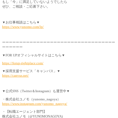
もし「今」に満足していないようでしたら
ぜひ、ご相談・ご応募下さい。
▼お仕事相談はこちら▼
https://www.yunomo.com/lp/
ーーーーーーーーーーーーーーーーーーーーーーーーーーーーーーーーー
ーーーーーー
▼FOR UPオフィシャルサイトはこちら▼
https://forup-rightplace.com/
▼採用支援サービス「キャンバス」▼
https://canvus.net/
▼公式SNS（Twitter＆Instagram）も運営中▼
・株式会社ユノモ（yunomo_nagoya）
https://www.instagram.com/yunomo_nagoya/
・【転職エージェント部門】
株式会社ユノモ（@YUNOMONAGOYA)