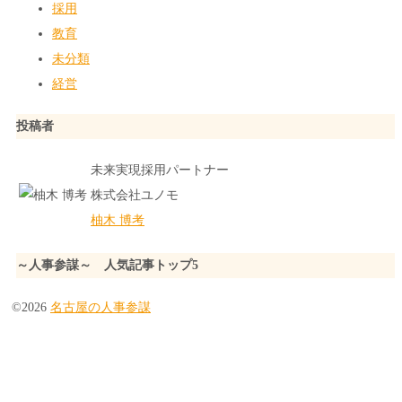
採用
教育
未分類
経営
投稿者
未来実現採用パートナー
株式会社ユノモ
柚木 博考
～人事参謀～ 人気記事トップ5
©2026
名古屋の人事参謀