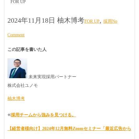
FOR UP
2024年11月18日
柚木博考
,
FOR UP
採用
No
Comment
この記事を書いた人
未来実現採用パートナー
株式会社ユノモ
柚木博考
«
採用チームから強みを見つける。
【経営者様向け】2024年12月無料Zoomセミナー「最近広告から