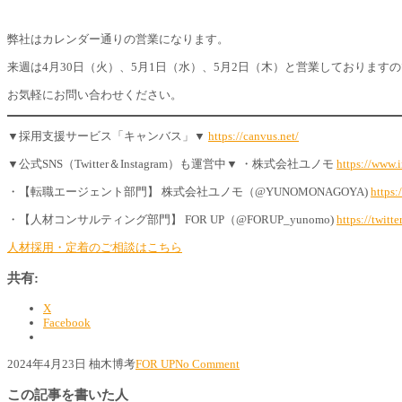
弊社はカレンダー通りの営業になります。
来週は4月30日（火）、5月1日（水）、5月2日（木）と営業しております
お気軽にお問い合わせください。
▼採用支援サービス「キャンバス」▼
https://canvus.net/
▼公式SNS（Twitter＆Instagram）も運営中▼ ・株式会社ユノモ
https://www
・【転職エージェント部門】 株式会社ユノモ（@YUNOMONAGOYA)
https
・【人材コンサルティング部門】 FOR UP（@FORUP_yunomo)
https://twi
人材採用・定着のご相談はこちら
共有:
X
Facebook
2024年4月23日
柚木博考
FOR UP
No Comment
この記事を書いた人