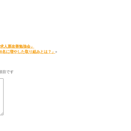
の求人票改善勉強会」
→8名に増やした取り組みとは？」
»
項目です