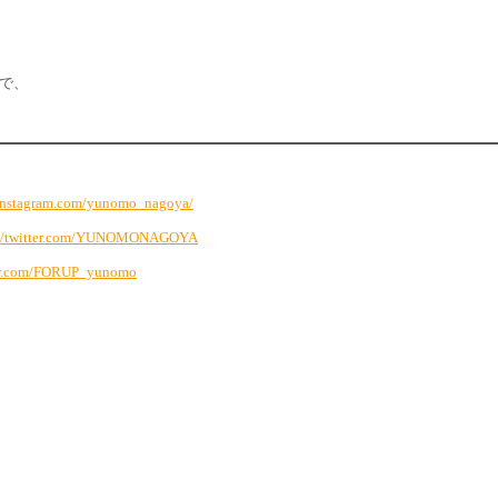
ので、
.instagram.com/yunomo_nagoya/
://twitter.com/YUNOMONAGOYA
tter.com/FORUP_yunomo