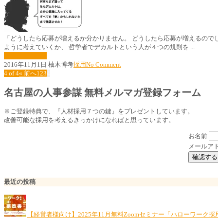
「どうしたら応募が増えるか分かりません。 どうしたら応募が増えるので
ように考えていくか、 哲学者でデカルトという人が４つの規則を ...
続きはこちら »
2016年11月1日
柚木博考
採用
No Comment
4 of 4
« 前へ
1
2
3
4
名古屋の人事参謀 無料メルマガ登録フォーム
※ご登録特典で、『人材採用７つの鍵』をプレゼントしています。
改善可能な採用を考えるきっかけになればと思っています。
お名前
メールア
最近の投稿
【経営者様向け】2025年11月無料Zoomセミナー「ハローワーク