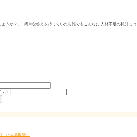
しょうか？」 簡単な答えを持っていたら誰でもこんなに 人材不足の状態には
ドレス
採用＋求人票改善」