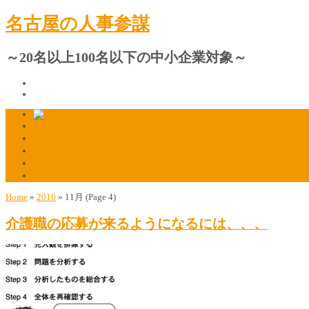
名古屋の人事参謀
～20名以上100名以下の中小企業対象～
プロフィール
人材採用・定着の相談窓口
ご質問・ご相談はこちら
マスコミ掲載のお知らせ
マスコミ関係者様はこちら
Home
»
2016
»
11月
(Page 4)
介護職の応募が来るようになるには、、、