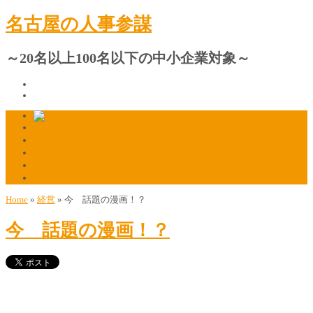
名古屋の人事参謀
～20名以上100名以下の中小企業対象～
プロフィール
人材採用・定着の相談窓口
ご質問・ご相談はこちら
マスコミ掲載のお知らせ
マスコミ関係者様はこちら
Home
»
経営
»
今 話題の漫画！？
今 話題の漫画！？