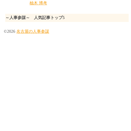
柚木 博考
～人事参謀～ 人気記事トップ5
©2026
名古屋の人事参謀