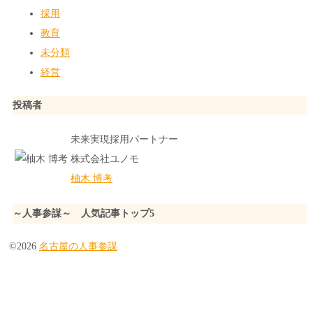
採用
教育
未分類
経営
投稿者
未来実現採用パートナー
株式会社ユノモ
柚木 博考
～人事参謀～ 人気記事トップ5
©2026
名古屋の人事参謀