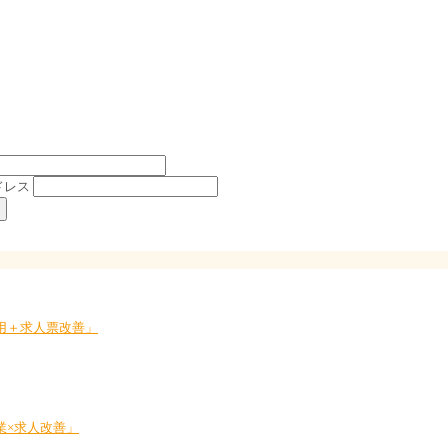
ドレス
採用＋求人票改善」
業×求人改善」