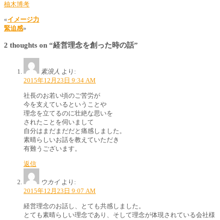
柚木博考
«
イメージ力
緊迫感
»
2 thoughts on “
経営理念を創った時の話
”
素浪人
より:
2015年12月23日 9:34 AM
社長のお若い頃のご苦労が
今を支えているということや
理念を立てるのに壮絶な思いを
されたことを伺いまして
自分はまだまだだと痛感しました。
素晴らしいお話を教えていただき
有難うございます。
返信
ウカイ
より:
2015年12月23日 9:07 AM
経営理念のお話し、とても共感しました。
とても素晴らしい理念であり、そして理念が体現されている会社様