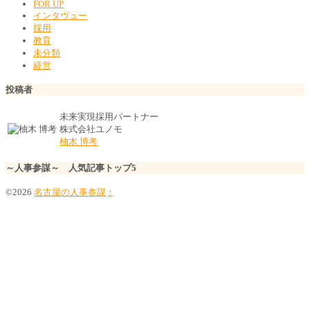
FOR UP
インタヴュー
採用
教育
未分類
経営
投稿者
未来実現採用パートナー
株式会社ユノモ
柚木 博考
～人事参謀～ 人気記事トップ5
©2026
名古屋の人事参謀
↑