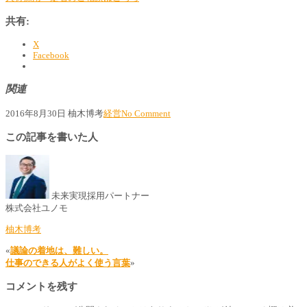
共有:
X
Facebook
関連
2016年8月30日
柚木博考
経営
No Comment
この記事を書いた人
未来実現採用パートナー
株式会社ユノモ
柚木博考
«
議論の着地は、難しい。
仕事のできる人がよく使う言葉
»
コメントを残す